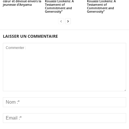
cœur et dévoué envers la
Kouassi Lookens: A
Kouassi Lookens: A
jeunesse d’Anyama
Testament of
Testament of
Commitment and
Commitment and
Generosity”
Generosity”
LAISSER UN COMMENTAIRE