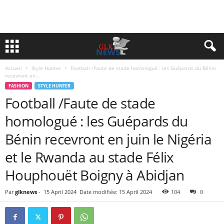
Accueil
Style Hunter
Football /Faute de stade homologué : les Guépards du Bénin
recevront en...
FASHION
STYLE HUNTER
Football /Faute de stade
homologué : les Guépards du
Bénin recevront en juin le Nigéria
et le Rwanda au stade Félix
Houphouët Boigny à Abidjan
Par
glknews
-
15 April 2024
Date modifiée: 15 April 2024
104
0