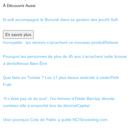
À Découvrir Aussi
N-soft accompagne le Burundi dans sa gestion des jeux
N-Soft
En savoir plus
Incroyable : les séniors s’arrachent ce nouveau produit
Relieve
Pourquoi les personnes de plus de 45 ans s’arrachent cette brosse
à dents
Revue Bien-Être
Que faire en Tunisie ? Les 17 plus beaux endroits à visiter
Petit
Futé
“Il n’était pas ok du tout”, l’ex-femme d’Eddie Barclay dévoile
combien elle a empoché lors du divorce
Capital
Voici pourquoi Cote de Pablo a quitté NCIS
investing.com