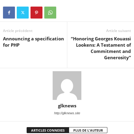
Article précédent
Article suivant
Announcing a specification
“Honoring Georges Kouassi
for PHP
Lookens: A Testament of
Commitment and
Generosity”
glknews
http://glknews.site
ARTICLES CONNEXES
PLUS DE L'AUTEUR