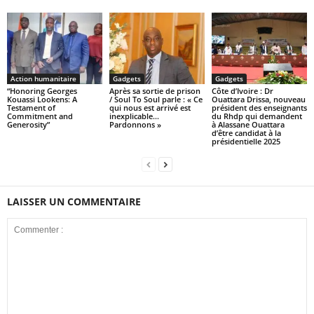
Action humanitaire
Gadgets
Gadgets
“Honoring Georges
Après sa sortie de prison
Côte d’Ivoire : Dr
Kouassi Lookens: A
/ Soul To Soul parle : « Ce
Ouattara Drissa, nouveau
Testament of
qui nous est arrivé est
président des enseignants
Commitment and
inexplicable…
du Rhdp qui demandent
Generosity”
Pardonnons »
à Alassane Ouattara
d’être candidat à la
présidentielle 2025
LAISSER UN COMMENTAIRE